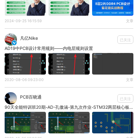
2024-09-25 16:15:59
文章
凡亿Nike
已关注

AD19中PCB设计常用规则——内电层规则设置
2020-08-06 09:23:00
文章
PCB百晓通
已关注
注意焊盘要规范出线
90天全能特训班20期-AD-孔傲涵-第九次作业-STM32两层核心板PCB设计