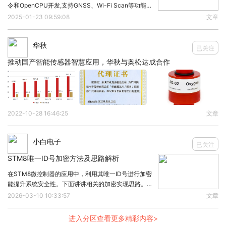
令和OpenCPU开发,支持GNSS、Wi-Fi Scan等功能。
Quad I/O Read DDR传输序列，它由CMD_SDR +
可以广泛应用于各种消费级、工业级产品上。1、GPIO
2025-01-23 09:59:08
文章
控制复位使用HAL库函数控制GPIOA的PIN1引脚。先
RADDR_DDR + MODE8_DDR + DUMMY_DDR +
将PI
LEARN_DDR（可选） + READ_DDR + STOP七个子
华秋
已关注
序列组成
，如下表所示。
推动国产智能传感器智慧应用，华秋与奥松达成合作
Note: 特别注意，虽然存在CMD_DDR子序列，但
Quad I/O Read DDR传输下发送命令规定使用
CMD_SDR子序列。
2022-10-28 16:46:25
文章
从引脚信号上来看，完整Quad I/O Read DDR传输时
小白电子
已关注
序如下图所示。下图是以两片四线S25FS512S组
STM8唯一ID号加密方法及思路解析
parallel mode（八线）来示例的。如果是常见的
在STM8微控制器的应用中，利用其唯一ID号进行加密
individual mode，我们仅关注PCSA1相关的信号时
能提升系统安全性。下面讲讲相关的加密实现思路。
序即可。
1、唯一ID号获取STM8芯片内部有唯一的96位ID号，
2026-03-10 10:33:57
文章
通过特定寄存器操作可读取。这是加密的基础数据，每
1.3 DTR
个芯片的ID号都不同，如同芯片的“身份
进入分区查看更多精彩内容>
下实际Dummy Cycle输出与LUT中设定值关系