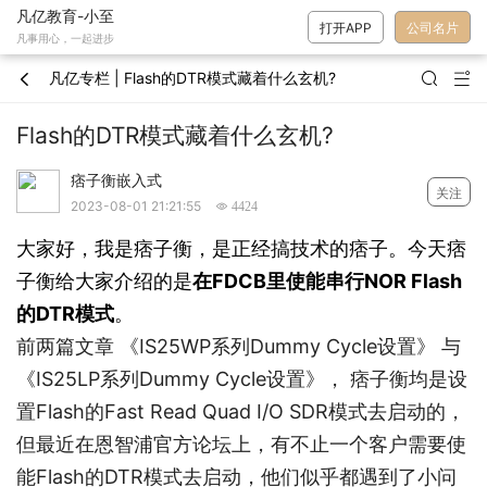
凡亿教育-小至
打开APP
公司名片
凡事用心，一起进步
凡亿专栏 | Flash的DTR模式藏着什么玄机?



Flash的DTR模式藏着什么玄机?
痞子衡嵌入式
关注
2023-08-01 21:21:55
 4424
大家好，我是痞子衡，是正经搞技术的痞子。今天痞
子衡给大家介绍的是
在FDCB里使能串行NOR Flash
的DTR模式
。
前两篇文章
《IS25WP系列Dummy Cycle设置》
与
《IS25LP系列Dummy Cycle设置》
， 痞子衡均是设
置Flash的Fast Read Quad I/O SDR模式去启动的，
但最近在恩智浦官方论坛上，有不止一个客户需要使
能Flash的DTR模式去启动，他们似乎都遇到了小问