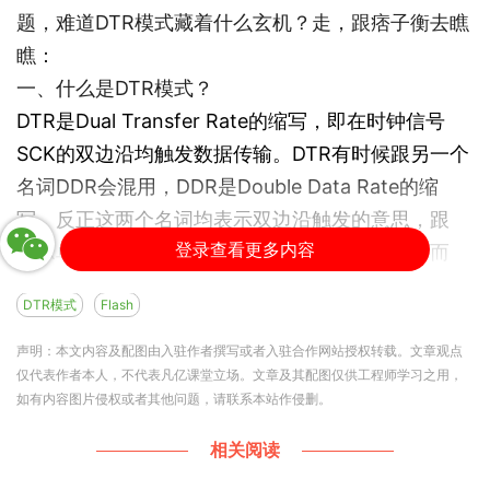
题，难道DTR模式藏着什么玄机？走，跟痞子衡去瞧
瞧：
一、什么是DTR模式？
DTR是Dual Transfer Rate的缩写，即在时钟信号
SCK的双边沿均触发数据传输。DTR有时候跟另一个
名词DDR会混用，DDR是Double Data Rate的缩
写，反正这两个名词均表示双边沿触发的意思，跟
登录查看更多内容
SDR单边沿触发相比快了一倍（同等SCK频率下而
言）。下面痞子衡结合i.MXRT的FlexSPI外设来对比
DTR模式
Flash
介绍SDR模块与DDR模式的区别：
1.1 FlexSPI的DTR输入输出
声明：本文内容及配图由入驻作者撰写或者入驻合作网站授权转载。文章观点
仅代表作者本人，不代表凡亿课堂立场。文章及其配图仅供工程师学习之用，
下图是FlexSPI的输入时序图（FlexSPI从Flash读取
如有内容图片侵权或者其他问题，请联系本站作侵删。
存储数据）。左边是SDR模式，可以看到FlexSPI是
在DQS的下沿才会去锁存一次SIO上的数据。右边是
相关阅读
DDR模式，FlexSPI外设在DQS的上沿和下沿都会去