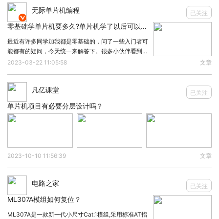
无际单片机编程
锁存一次SIO上的数据。注意不管是SDR模块还是
已关注

DDR模式，DQS信号都是与SCK同频的。
零基础学单片机要多久?单片机学了以后可以干嘛?
Note: 关于DQS信号的意义，可以去看痞子衡的旧文
最近有许多同学加我都是零基础的，问了一些入门者可
能都有的疑问，今天统一来解答下。很多小伙伴看到网
《串行NOR Flash的DQS信号功能简介》
，FlexSPI
路上流传的单片机很难啊，又要硬件又要编程，就望而
2023-03-22 11:05:58
文章
外设的DQS信号既可以来自真实的Flash器件输出，
却步。其实说白了，这都是人性对未知事物的一种恐惧
心理。害怕付出了时间精力，最后一无所获。 有个词
也可以从i.MXRT的DQS引脚loopback（回环）。
凡亿课堂
叫事在人为，如果你要做一件事学一门技术，没想好之
已关注
前就不要开始
单片机项目有必要分层设计吗？
再来看FlexSPI的输出时序图（FlexSPI给Flash发送
地址，模式等）。左边是SDR模式，Flash器件应在
SCK的上沿去锁存DATA (SIO)上的数据。右边是
2023-10-10 11:56:39
文章
DDR模式，Flash器件需要在SCK的上沿和下沿都去
锁存DATA (SIO)上的数据。
电路之家
1.2
已关注
ML307A模组如何复位？
Fast Read Quad I/O DTR时序
ML307A是一款新一代小尺寸Cat.1模组,采用标准AT指
了解了SDR与DDR模式区别，我们再来看
LUT里