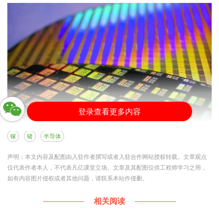
登录查看更多内容
镓
锗
半导体
据了解，该政策是：镓、锗相关物这类产品出口经营
声明：本文内容及配图由入驻作者撰写或者入驻合作网站授权转载。文章观点
仅代表作者本人，不代表凡亿课堂立场。文章及其配图仅供工程师学习之用，
者应按照相关规定办理出口许可手续，通过省级商务
如有内容图片侵权或者其他问题，请联系本站作侵删。
主管部门向商务部提出申请，填写两用物项和技术出
口申请表。经审查准予许可的，由商务部颁发两用物
相关阅读
项和技术出口许可证件。