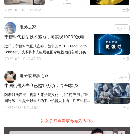
2022-03-18 09:59:52
文章
电路之家
已关注
宁德时代新型技术落地，可实现10000次电池循环
近日，宁德时代正式宣布，首创的MTB（Module to
Bracket）技术将率先应用在国家电投启源芯动力换电
项目，也就是国家电投换电重卡车型。双碳背景下，重
2022-09-19 10:47:59
文章
卡及工程机械电动化已成大事索取，但由于技术限制，
重卡及工程机械给电池的布置空间有
电子攻城狮之路
已关注
中国机器人专利已超19万项，占全球2/3
随着时代发展，机器人开始现实化，并广泛应用，而中
国连续11年是全球最大的工业机器人市场，近三年新增
装机量占全球一半以上。近期，2024世界机器人大会
2024-08-26 14:55:12
文章
在中国北京上举行，在该大会上公布了中国机器人相关
数据，中国在机器人领域的有效专利数量已超过1
进入分区查看更多精彩内容>