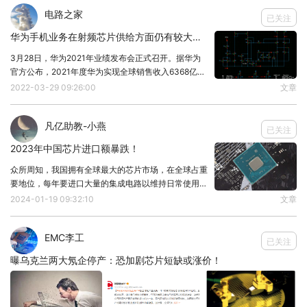
简单来说，出口厂商若是想继续出口，必须向中国商
电路之家
已关注
务部申请许可证，并需要报告海外买家及其申请的详
华为手机业务在射频芯片供给方面仍有较大的困难
细信息，该规定将在2023年8月1日起正式生效！
3月28日，华为2021年业绩发布会正式召开。据华为
官方公布，2021年度华为实现全球销售收入6368亿元
根据商务部表示，对镓、锗相关物项实施出口管制，
人民币，净利润高达1137亿元，同比增长75.9%。华
2022-03-29 09:26:00
文章
确保其用于合法用途，目的旨在是为了维护本国国土
为2021年研发投入成本为1427亿元，占全年收入的
22.4%，再创历史新高。凡
安全，而且是出口管制，并非禁止出口！
凡亿助教-小燕
已关注
据了解，中国是全球富含镓、锗相关物国家之一，占
2023年中国芯片进口额暴跌！
有镓的94%和锗的83%，这两类金属在芯片制造、通
众所周知，我国拥有全球最大的芯片市场，在全球占重
信设备和国防电子等领域具有广泛的专业用途。
要地位，每年要进口大量的集成电路以维持日常使用，
因此该项政策的公布，引发了欧美日韩等多国厂商的
然而2023年中国集成电路进口额暴跌。近日，海关总
2024-01-19 09:32:10
文章
署公布最新数据，该数据显示：2023年全年中国集成
担忧，因为没有这两类金属，芯片制造里许多关键环
电路进口数量为4795.6亿颗，同比减少10
EMC李工
节无法进行。
已关注
曝乌克兰两大氖企停产：恐加剧芯片短缺或涨价！