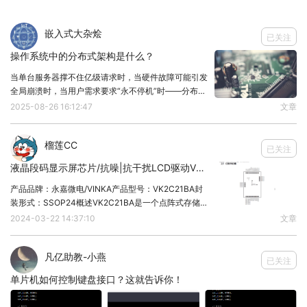
嵌入式大杂烩
已关注
操作系统中的分布式架构是什么？
当单台服务器撑不住亿级请求时，当硬件故障可能引发
全局崩溃时，当用户需求要求“永不停机”时——分布式
因为 CCM 模块里默认打开了 iomuxc_snvs_gpr 模
架构早已成为操作系统的默认选项。1、拒绝单点故障
2025-08-26 16:12:47
文章
块的时钟，所以在用户代码里可以直接读写 GPR2 -
组件故障时，其他节点无缝接管，避免系统瘫痪。2、
弹性扩展天花板横向添加节点即可提升性能，无需更
GPR0:
榴莲CC
已关注
void
snvs_gpr_rw_test
(
void
)
液晶段码显示屏芯片/抗噪|抗干扰LCD驱动VK2C21BA SSOP24
{
产品品牌：永嘉微电/VINKA产品型号：VK2C21BA封
uint32_t
flag =
0x5aa55aa5
;
装形式：SSOP24概述VK2C21BA是一个点阵式存储
// 测试 GPR0 - 2
映射的LCD驱动器，可支持最大64点
2024-03-22 14:37:10
文章
（16SEGx4COM）或者最大96点（12SEGx8COM）
uint32_t
*snvs_gpr;
的LCD屏。单片机可通过I2
凡亿助教-小燕
for
(snvs_gpr = &IOMUXC_SNVS_GPR->GPR0;
已关注
snvs_gpr <=>GPR2;
单片机如何控制键盘接口？这就告诉你！
snvs_gpr++)