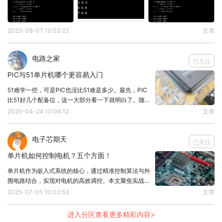
{
*snvs_gpr = flag;
2023-08-07 10:53:22
文章
flag = *snvs_gpr;
// flag 为 0x5aa55aa5
}
电路之家
已关注
}
PIC与51单片机哪个更容易入门
二、i.MXRT1010上的精简设计
51难学一些，可是PIC也没比51难是多少。最先，PIC
我们知道 i.MXRT1010 是目前最入门级的 i.MXRT 型
比51好几个配备位，这一大部分看一下就明白了。随
后，PIC的端口号要配备成键入或是輸出，51单片机则
2020-04-24 10:06:12
文章
号，整个芯片设计相比主流型 i.MXRT1050 做了不少
无需。PIC的终断沒有优先，必须手机软件分辨。最
精简，在 SNVS GPR 上也是，GPR2 - GPR0 直接被
终，PIC比51多很多寄存器，你可以应用PIC的各种各
电子芯期天
样作用，都必须去复位寄存器。
已关注
拿掉了（读取永远是0，不可写入），仅剩 GPR3，
单片机如何控制电机？五个方面！
好在这个 GPR3 上没有系统控制功能，可供用户自由
单片机作为嵌入式系统的核心，通过精准控制算法与外
读写，但也仅低 16bit 有效，高 16bit 是只读的。
围电路结合，实现对电机的高效调控。本文聚焦实战要
点，提炼关键技术框架。1. 控制方式PWM调速：通过
2025-07-05 10:03:53
文章
调节脉冲宽度占空比控制电机转速，实现无级调速。H
桥驱动：采用L298N/TB6612FNG等
进入分区查看更多精彩内容>