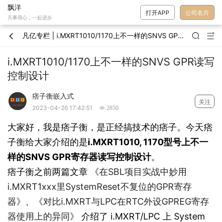
飘洋
打开APP
公司名片
凡事用心，一起进步
凡亿专栏 | i.MXRT1010/1170上不一样的SNVS GPR读写控制设计



i.MXRT1010/1170上不一样的SNVS GPR读写
控制设计
痞子衡嵌入式
关注
2023-04-26 17:42:51
 2850
大家好，我是痞子衡，是正经搞技术的痞子。今天痞
子衡给大家介绍的是
i.MXRT1010, 1170型号上不一
样的SNVS GPR寄存器读写控制设计
。
痞子衡之前两篇文章
《在SBL项目实战中妙用
i.MXRT1xxx里SystemReset不复位的GPR寄存
器》
、
《对比i.MXRT与LPC在RTC外设GPREG寄存
器使用上的异同》
介绍了 i.MXRT/LPC 上 System