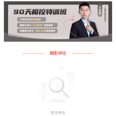
CCM 模块里默认也打开了 iomuxc_snvs_gpr 模块时
钟，可在用户代码里可以直接读写 GPR3[15:0]：
void
snvs_gpr_rw_test
(
void
)
{
精彩评论
uint32_t
flag =
0x5aa5
;
// 测试 GPR3[15:0]
IOMUXC_SNVS_GPR-
>GPR3 = (IOMUXC_SNVS_GPR-
>GPR3 &
0xFFFF0000
u) | (
uint16_t
)flag;
flag = IOMUXC_SNVS_GPR-
>GPR3 &
0x0000FFFF
u;
// flag 为 0x5aa5
暂无评论
}