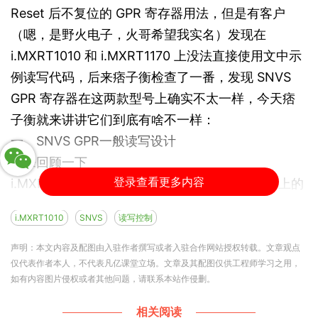
Reset 后不复位的 GPR 寄存器用法，但是有客户
（嗯，是野火电子，火哥希望我实名）发现在
i.MXRT1010 和 i.MXRT1170 上没法直接使用文中示
例读写代码，后来痞子衡检查了一番，发现 SNVS
GPR 寄存器在这两款型号上确实不太一样，今天痞
子衡就来讲讲它们到底有啥不一样：
一、SNVS GPR一般读写设计
先来回顾一下
登录查看更多内容
i.MXRT1015/1020/1024/1050/1060/1064 型号上的
SNVS GPR 设计，从参考手册里来看，SNVS GPR
i.MXRT1010
SNVS
读写控制
一共有四个，其中 GPR2 - GPR0 是开放给用户自由
使用的，GPR3 里面有一些系统控制功能，不建议使
声明：本文内容及配图由入驻作者撰写或者入驻合作网站授权转载。文章观点
仅代表作者本人，不代表凡亿课堂立场。文章及其配图仅供工程师学习之用，
用。
如有内容图片侵权或者其他问题，请联系本站作侵删。
相关阅读