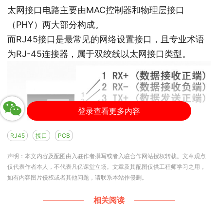
太网接口电路主要由MAC控制器和物理层接口
（PHY）两大部分构成。
而RJ45接口是最常见的网络设置接口，且专业术语
为RJ-45连接器，属于双绞线以太网接口类型。
登录查看更多内容
RJ45
接口
PCB
声明：本文内容及配图由入驻作者撰写或者入驻合作网站授权转载。文章观点
仅代表作者本人，不代表凡亿课堂立场。文章及其配图仅供工程师学习之用，
如图所示，该图是RJ45接头的接口定义，当RJ45具
如有内容图片侵权或者其他问题，请联系本站作侵删。
体应用时，RJ45插头和网线有两种连接线序，分别
相关阅读
是T568A线序和T568B。识别RJ45网线插头引脚号