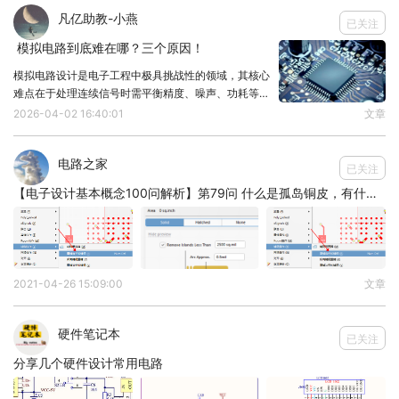
方法是：手拿插头，有8个镀金接片的一面向上，有
凡亿助教-小燕
已关注
固定卡的一端朝下，最左边是第1脚，最右边是第8
​ 模拟电路到底难在哪？三个原因！
脚。
模拟电路设计是电子工程中极具挑战性的领域，其核心
常见的RJ45接口有百兆网口、千兆网口，它们的区
难点在于处理连续信号时需平衡精度、噪声、功耗等多
别在于百兆网口是只有2对差分，一对收，一对发，
维度指标。本文聚焦模拟电路设计难点。1. 噪声与干扰
2026-04-02 16:40:01
文章
的“隐形战争”模拟信号对噪声极其敏感，热噪声、1/f噪
另外四根是备用的，但千兆网口是四对差分，两对
声、电源纹波等会直接叠加在信号上。例如
收，两对发。
电路之家
已关注
RJ45接口PCB布局布线要点如下：
【电子设计基本概念100问解析】第79问 什么是孤岛铜皮，有什么影响？
1、复位电路信号应当尽可能的靠近以太网转换芯
片，并且尽可能远离TX、RX和时钟信号。
2、时钟电路应当尽可能地靠近以太网转换芯片，远
2021-04-26 15:09:00
文章
离电路板边缘、其他高频信号，I/O端口、走线或其
他磁性元件周围。
硬件笔记本
已关注
3、在满足工艺要求的情况下，RJ45接口和变压器之
分享几个硬件设计常用电路
间的距离尽可能缩短。