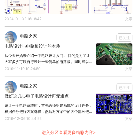
4、以太网转换芯片和变压器之间的距离也应尽可能
短，距离一般不超过5inch，如果RJ45自带变压器，
2024-01-02 16:18:42
文章
同理。
5、TX+、TX-和RX+、RX-尽量走表层，这两组差分
电路之家
对之间间距至少4w以上，对内的等长约束为5mil，
已关注
电路设计与电路板设计的本质
两组差分对之间不用等长。
从今天开始来介绍一下电路设计入门。 目的是为了让
6、RJ45接口区域内挖空处理，外壳地与GND之间
大家多少可以自行设计一些简单的电路板。同时可以检
的距离最少在1mm以上。
阅自己在设计中所存在的知识的遗漏。 至于专家级别
2019-11-19 10:24:50
文章
的，可以跳过鄙人的文章。因为每天的时间有限，望大
7、RJ45外壳地与DGND之间的桥接电容要靠近外壳
家见谅。 那么闲话少说，开正题。 话说，咱是咋进入
地管脚放置，且走线要加粗处理。
电路之家
这个行业的。（跑题了吧？） 是因为学校的知识没学
已关注
好，没有分清啥子是电路设计，啥子是电路板设计。
做好这几步电子电路设计再无难点
正是因为如此，一下子跑偏了自己的命运。老板说，来
我公司做电路板设计吧。好滴好滴地回答了，满脑子里
设计一个电路系统时，首先必须明确系统的设计任务，
以为是电路设计。 那么电路设计与电路板设计的区别
根据任务进行方案选择，然后对方案中的各个部分进行
是什
单元的设计，参数计算和器件选择，最后将各个部分连
2019-12-06 10:44:55
文章
接在一起，画出一个符合设计要求的完整的系统。
一、明确系统的电路设计任务要求 对系统的设计任务
进入分区查看更多精彩内容>
进行具体分析，充分了解系统的性能，指标，内容及要