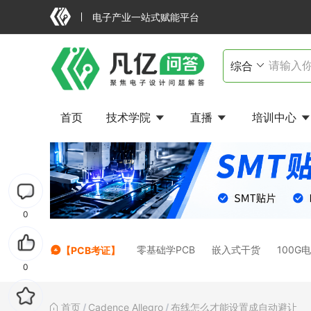
电子产业一站式赋能平台
首页
技术学院
直播
培训中心
0
零基础学PCB
嵌入式干货
100G
【PCB考证】
0
首页
/
Cadence Allegro
/
布线怎么才能设置成自动避让