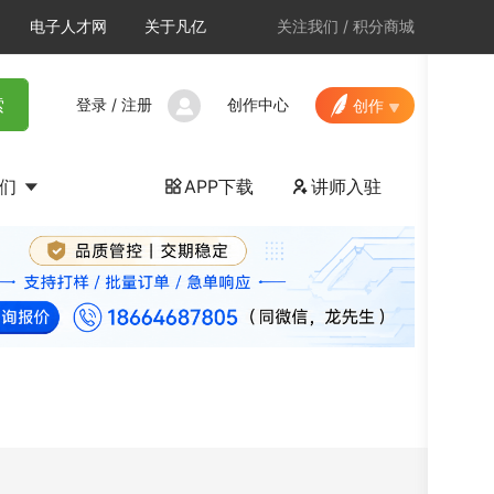
电子人才网
关于凡亿
关注我们
/
积分商城
登录
/
注册
创作中心
索
创作
我们
APP下载
讲师入驻

