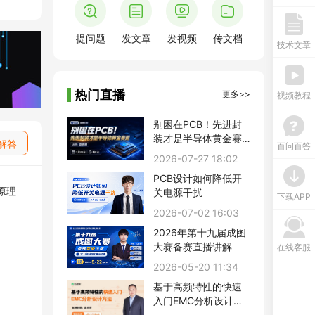
提问题
发文章
发视频
传文档
技术文章
热门直播
更多>>
视频教程
别困在PCB！先进封
装才是半导体黄金赛
解答
百问百答
道
2026-07-27 18:02
PCB设计如何降低开
原理
关电源干扰
下载APP
2026-07-02 16:03
2026年第十九届成图
大赛备赛直播讲解
在线客服
2026-05-20 11:34
基于高频特性的快速
入门EMC分析设计方
法