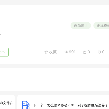
自动避让
走线模
？
收藏
991
0
0
gro
CB文件在
下一个
怎么整体移动PCB，到了操作区域边界了