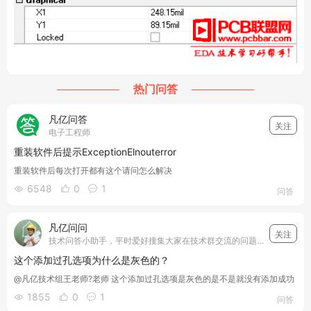
热门问答
凡亿问答
关注
电子工程师
重装软件后提示ExceptionElnouterror
重装软件后每次打开都有这个请问怎么解决
6548
0
1



问答
凡亿问问
关注
技术问答小助手，平时爱好搜集大家在技术群交流的问题，并和我们凡亿教育的工程师小哥哥们一起详细解答搜集的技术问题，让电子设计的工程师们少走弯路，遇到问题搜一搜就能够得到答案~我们一起加油！
这个添加过孔选项为什么是灰色的？
@凡亿技术组王老师?老师 这个添加过孔选项是灰色的是不是就没有添加成功
1855
0
1



问答