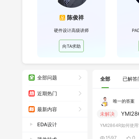
增
吴卫兵
级讲师
20年资深EMC专家 赛盛技术首席讲师
凡
助
向TA求助
全部问题
全部
已解答
近期热门
唯一的答案
最新内容
YMl2
未解决
EDA设计
YMl2864R如何
1597
0