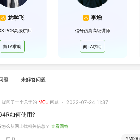
Altia
范强
凡亿高级PCB讲师
亿EDA软件讲师
向TA求助
向TA求助
问题
未解答问题
2022-07-24 11:37
提问了一个关于的
MCU
问题
·
864R如何使用?
使用?怎么从网上找相关信息？
查看回答
0
YMl28