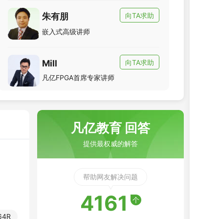
朱有朋
向TA求助
白纪龙
黄勇
嵌入式高级讲师
硬件设计高级讲师
Allegro PCB高级讲师
向TA求助
Mill
向TA求助
向TA求助
凡亿FPGA首席专家讲师
凡亿教育 回答
提供最权威的解答
帮助网友解决问题
4161
个
64R