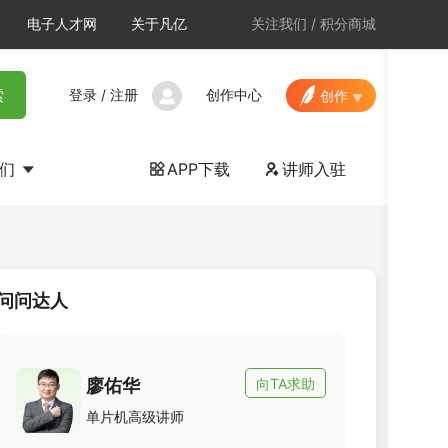
电子人才网
关于凡亿
关注我们
/
积分商城
登录
/
注册
创作中心
索
创作
我们
APP下载
讲师入驻


问问达人
廖佑华
向TA求助
单片机高级讲师