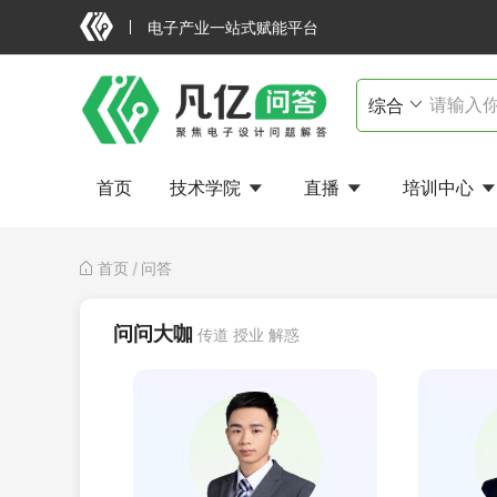
电子产业一站式赋能平台
首页
技术学院
直播
培训中心
首页
/
问答
问问大咖
传道·授业·解惑